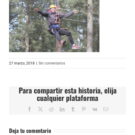
27 marzo, 2018
|
Sin comentarios
Para compartir esta historia, elija
cualquier plataforma
Facebook
X
Reddit
LinkedIn
Tumblr
Pinterest
Vk
Correo
electrónico
Deja tu comentario