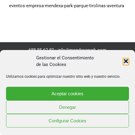
eventos-empresa-mendexa-park-parque-tirolinas-aventura
688 85 62 83
·
info@mendexapark.com
Copyright 2026 Mendexa Abentura Park | Todos los
Gestionar el Consentimiento
derechos reservados |
Diseño web
por Poison Estudio
de las Cookies
Utilizamos cookies para optimizar nuestro sitio web y nuestro servicio.
Aceptar cookies
Denegar
Configurar Cookies