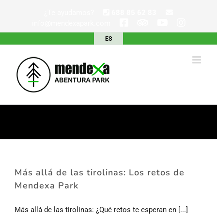
Saltar
¿Te ayudamos?
688 85 62 83
al
info@mendexapark.com
contenido
ES
Más allá de las tirolinas: Los retos de
Mendexa Park
Más allá de las tirolinas: ¿Qué retos te esperan en [...]