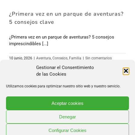
¿Primera vez en un parque de aventuras?
5 consejos clave
¿Primera vez en un parque de aventuras? 5 consejos
imprescindibles [...]
10 junio, 2026
|
Aventura
,
Consejos
,
Familia
|
Sin comentarios
Más información
Gestionar el Consentimiento
de las Cookies
Utilizamos cookies para optimizar nuestro sitio web y nuestro servicio.
Aceptar cookies
688 85 62 83
·
info@mendexapark.com
Copyright 2026 Mendexa Abentura Park | Todos los
Denegar
derechos reservados |
Diseño web
por Poison Estudio
Configurar Cookies