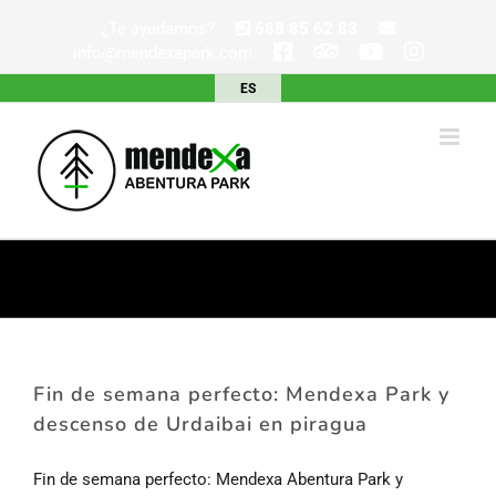
Saltar
¿Te ayudamos?
688 85 62 83
al
info@mendexapark.com
contenido
ES
Fin de semana perfecto: Mendexa Park y
descenso de Urdaibai en piragua
Fin de semana perfecto: Mendexa Abentura Park y