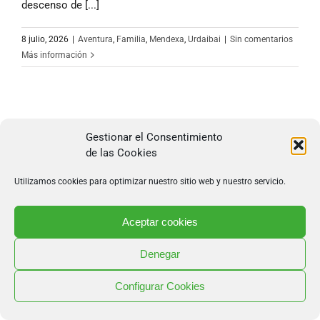
descenso de [...]
8 julio, 2026
|
Aventura
,
Familia
,
Mendexa
,
Urdaibai
|
Sin comentarios
Más información
Gestionar el Consentimiento
de las Cookies
688 85 62 83
·
info@mendexapark.com
Copyright 2026 Mendexa Abentura Park | Todos los
Utilizamos cookies para optimizar nuestro sitio web y nuestro servicio.
derechos reservados |
Diseño web
por Poison Estudio
Aceptar cookies
Denegar
Configurar Cookies