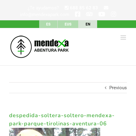
Skip
¿Te ayudamos?
688 85 62 83
to
info@mendexapark.com
content
ES
EUS
EN
Previous
despedida-soltera-soltero-mendexa-
park-parque-tirolinas-aventura-06