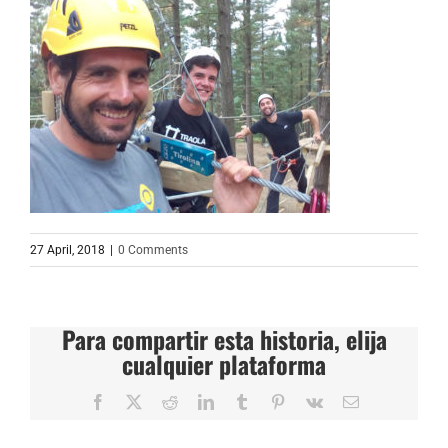
27 April, 2018
|
0 Comments
Para compartir esta historia, elija
cualquier plataforma
Facebook
X
Reddit
LinkedIn
Tumblr
Pinterest
Vk
Email