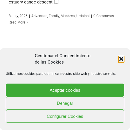
estuary canoe descent [...]
8 July, 2026
|
Adventure
,
Family
,
Mendexa
,
Urdaibai
|
0 Comments
Read More
Gestionar el Consentimiento
de las Cookies
688 85 62 83
·
info@mendexapark.com
Copyright 2026 Mendexa Abentura Park | Todos los
Utilizamos cookies para optimizar nuestro sitio web y nuestro servicio.
derechos reservados |
Diseño web
por Poison Estudio
Aceptar cookies
Denegar
Configurar Cookies