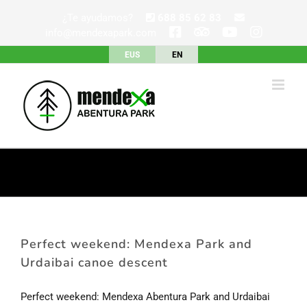
Skip
¿Te ayudamos?
688 85 62 83
to
info@mendexapark.com
content
EUS
EN
Perfect weekend: Mendexa Park and
Urdaibai canoe descent
Perfect weekend: Mendexa Abentura Park and Urdaibai