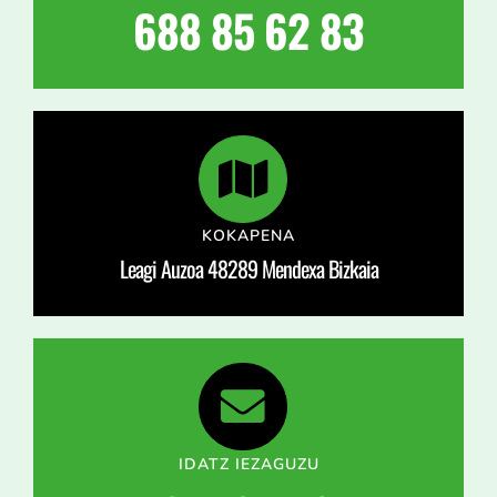
688 85 62 83
KOKAPENA
Leagi Auzoa 48289
Mendexa Bizkaia
IDATZ IEZAGUZU