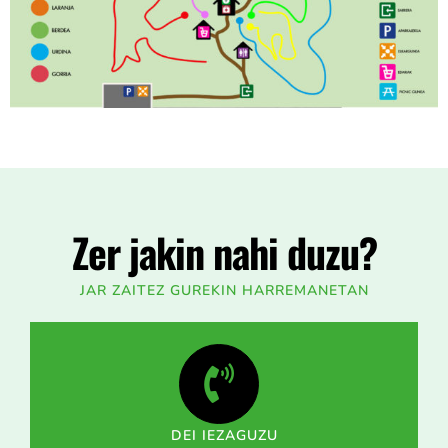
Zer jakin nahi duzu?
JAR ZAITEZ GUREKIN HARREMANETAN
DEI IEZAGUZU