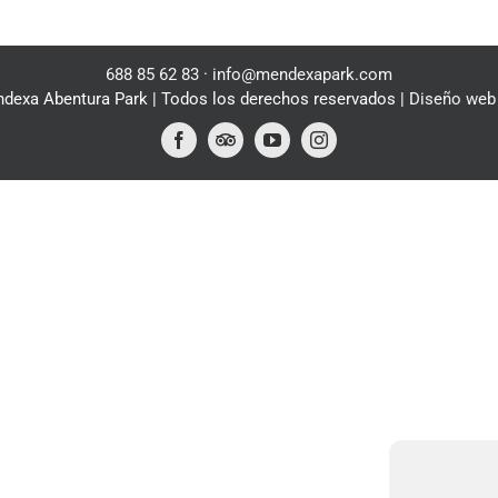
688 85 62 83
·
info@mendexapark.com
dexa Abentura Park | Todos los derechos reservados |
Diseño web